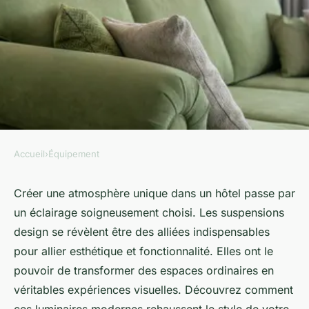
Accueil
›
Équipement
ÉQUIPEMENT
Suspensions pour hôtel :
Créer une atmosphère unique dans un hôtel passe par
un éclairage soigneusement choisi. Les suspensions
illuminez votre espace avec
design se révèlent être des alliées indispensables
style
pour allier esthétique et fonctionnalité. Elles ont le
pouvoir de transformer des espaces ordinaires en
Sarah
•
30 septembre 2024
•
4 min de lecture
véritables expériences visuelles. Découvrez comment