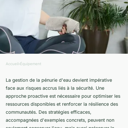
Accueil
›
Équipement
ÉQUIPEMENT
Sécurité manque d'eau :
La gestion de la pénurie d'eau devient impérative
face aux risques accrus liés à la sécurité. Une
conseils pour une gestion
approche proactive est nécessaire pour optimiser les
efficace
ressources disponibles et renforcer la résilience des
communautés. Des stratégies efficaces,
Sarah
•
8 décembre 2024
•
12 min de lecture
accompagnées d'exemples concrets, peuvent non