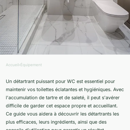
Accueil
›
Équipement
ÉQUIPEMENT
Détartrant puissant wc : votre
Un détartrant puissant pour WC est essentiel pour
maintenir vos toilettes éclatantes et hygiéniques. Avec
allié pour des toilettes
l'accumulation de tartre et de saleté, il peut s'avérer
éclatantes
difficile de garder cet espace propre et accueillant.
Ce guide vous aidera à découvrir les détartrants les
Sarah
•
8 décembre 2024
•
4 min de lecture
plus efficaces, leurs ingrédients, ainsi que des