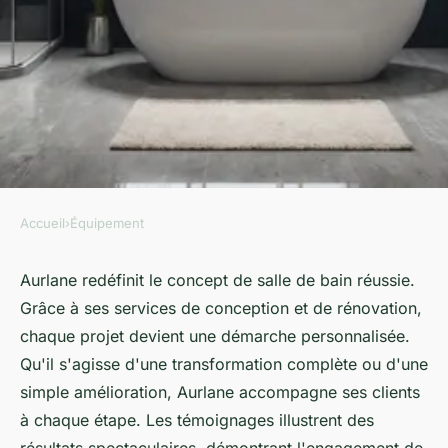
Accueil
›
Équipement
ÉQUIPEMENT
Aurlane vous accompagne
Aurlane redéfinit le concept de salle de bain réussie.
Grâce à ses services de conception et de rénovation,
dans vos projets de salle de
chaque projet devient une démarche personnalisée.
bain réussis
Qu'il s'agisse d'une transformation complète ou d'une
simple amélioration, Aurlane accompagne ses clients
Sarah
•
27 septembre 2024
•
6 min de lecture
à chaque étape. Les témoignages illustrent des